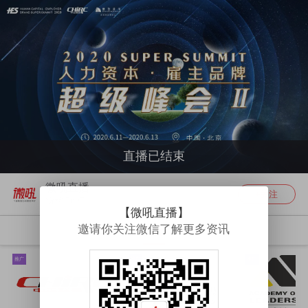
直播已结束
微吼直播
+关注
粉丝 56971
【微吼直播】
邀请你关注微信了解更多资讯
简介
推广
推广
推广