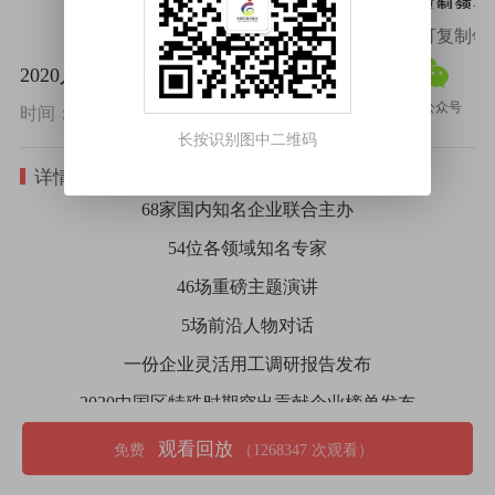
中企联合
樊登读书
可复制领
究
2020人力资本·雇主品牌超级峰会2-【新变局·新纪元】
回放
关注公众号
时间：2020-06-12 09:30:00
长按识别图中二维码
详情
68家国内知名企业联合主办
54位各领域知名专家
46场重磅主题演讲
5场前沿人物对话
一份企业灵活用工调研报告发布
2020中国区特殊时期突出贡献企业榜单发布
就在
观看回放
免费
（1268347 次观看）
2020年6月11-13日，每天上午9：30分开始