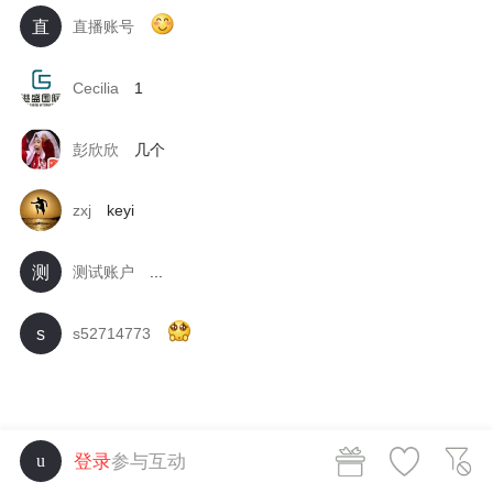
直
直播账号
Cecilia
1
彭欣欣
几个
zxj
keyi
测
测试账户
...
s
s52714773
登录
参与互动
u